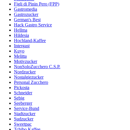
Figli di Pinin Pero (FPP)
Gastromedia
Gastrozucker
German's Best
Hack Gastro Service
Hellma
Hildesia
Hochland-Kaffee
Intergast
Kuyo
Melitta
Motivzucker
NonSoloZucchero C.S.P.
Nordzucker
Nostalgiezucker
Personal Zucchero
Pickosta
Schneider
Sebig
Seeberger
Service-Bund
Stadtzucker
Sudzucker
Sweetpac
Tchibo Kaffee