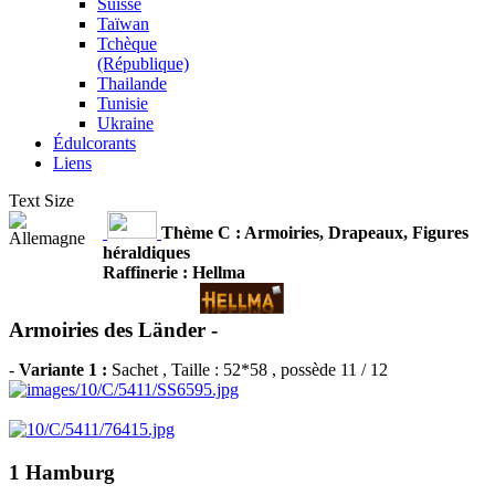
Suisse
Taïwan
Tchèque
(République)
Thailande
Tunisie
Ukraine
Édulcorants
Liens
Text Size
Thème C : Armoiries, Drapeaux, Figures
héraldiques
Raffinerie : Hellma
Armoiries des Länder -
-
Variante 1 :
Sachet
, Taille : 52*58 , possède 11 / 12
1 Hamburg