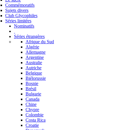
Commémoratifs
Sujets divers
Club Glycophiles
Séries limitées
Nominatifs
Séries étrangères
Afrique du Sud
Algérie
Allemagne
Argentine
Australie
Autriche
Belgique
Biélorussie
Bosnie
Brésil
Bulgarie
Canada
Chine
Chypre
Colombie
Costa Rica
Croatie