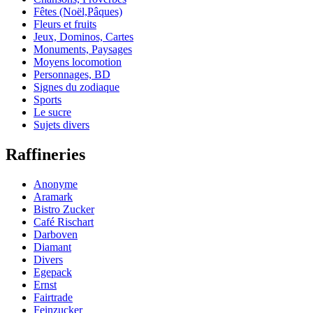
Fêtes (Noël,Pâques)
Fleurs et fruits
Jeux, Dominos, Cartes
Monuments, Paysages
Moyens locomotion
Personnages, BD
Signes du zodiaque
Sports
Le sucre
Sujets divers
Raffineries
Anonyme
Aramark
Bistro Zucker
Café Rischart
Darboven
Diamant
Divers
Egepack
Ernst
Fairtrade
Feinzucker