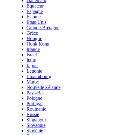
Danemark
Équateur
Espagne
Estonie
Etats-Unis
Grande-Bretagne
Grèce
Hongrie
Honk Kong
Irlande
Israel
Italie
Japon
Lettonie
Luxembourg
Maroc
Nouvelle Zélande
Pays-Bas
Pologne
Portugal
Roumanie
Russie
Singapour
Slovaquie
Slovénie