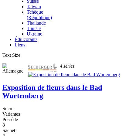
Suisse
Taïwan
Tchèque
(République)
Thailande
Tunisie
Ukraine
Édulcorants
Liens
Text Size
4 séries
Exposition de fleurs dans le Bad
Wurtemberg
Sucre
Variantes
Posséde
8
Sachet
8