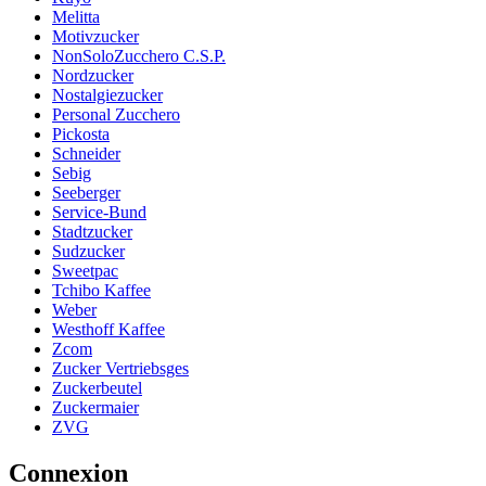
Melitta
Motivzucker
NonSoloZucchero C.S.P.
Nordzucker
Nostalgiezucker
Personal Zucchero
Pickosta
Schneider
Sebig
Seeberger
Service-Bund
Stadtzucker
Sudzucker
Sweetpac
Tchibo Kaffee
Weber
Westhoff Kaffee
Zcom
Zucker Vertriebsges
Zuckerbeutel
Zuckermaier
ZVG
Connexion