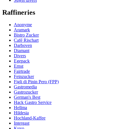
Sujets divers
Raffineries
Anonyme
Aramark
Bistro Zucker
Café Rischart
Darboven
Diamant
Divers
Egepack
Ernst
Fairtrade
Feinzucker
Figli di Pinin Pero (FPP)
Gastromedia
Gastrozucker
German's Best
Hack Gastro Service
Hellma
Hildesia
Hochland-Kaffee
Intergast
Kuyo