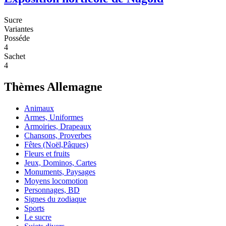
Sucre
Variantes
Posséde
4
Sachet
4
Thèmes Allemagne
Animaux
Armes, Uniformes
Armoiries, Drapeaux
Chansons, Proverbes
Fêtes (Noël,Pâques)
Fleurs et fruits
Jeux, Dominos, Cartes
Monuments, Paysages
Moyens locomotion
Personnages, BD
Signes du zodiaque
Sports
Le sucre