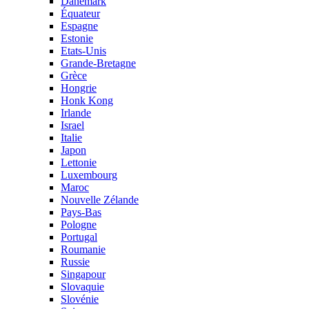
Danemark
Équateur
Espagne
Estonie
Etats-Unis
Grande-Bretagne
Grèce
Hongrie
Honk Kong
Irlande
Israel
Italie
Japon
Lettonie
Luxembourg
Maroc
Nouvelle Zélande
Pays-Bas
Pologne
Portugal
Roumanie
Russie
Singapour
Slovaquie
Slovénie