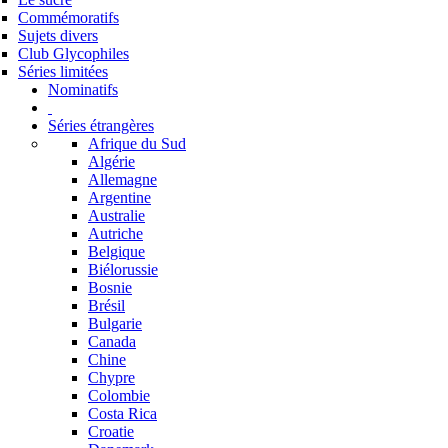
Commémoratifs
Sujets divers
Club Glycophiles
Séries limitées
Nominatifs
Séries étrangères
Afrique du Sud
Algérie
Allemagne
Argentine
Australie
Autriche
Belgique
Biélorussie
Bosnie
Brésil
Bulgarie
Canada
Chine
Chypre
Colombie
Costa Rica
Croatie