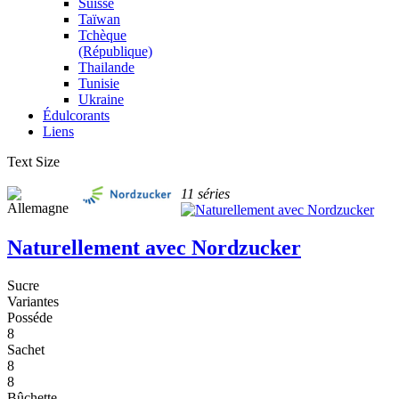
Suisse
Taïwan
Tchèque
(République)
Thailande
Tunisie
Ukraine
Édulcorants
Liens
Text Size
11 séries
Naturellement avec Nordzucker
Sucre
Variantes
Posséde
8
Sachet
8
8
Bûchette