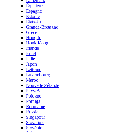
Danemark
Équateur
Espagne
Estonie
Etats-Unis
Grande-Bretagne
Grèce
Hongrie
Honk Kong
Irlande
Israel
Italie
Japon
Lettonie
Luxembourg
Maroc
Nouvelle Zélande
Pays-Bas
Pologne
Portugal
Roumanie
Russie
Singapour
Slovaquie
Slovénie