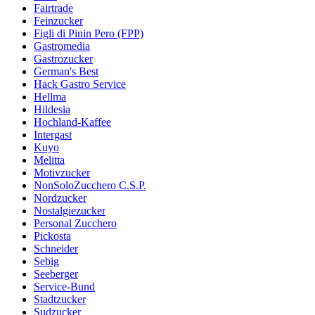
Fairtrade
Feinzucker
Figli di Pinin Pero (FPP)
Gastromedia
Gastrozucker
German's Best
Hack Gastro Service
Hellma
Hildesia
Hochland-Kaffee
Intergast
Kuyo
Melitta
Motivzucker
NonSoloZucchero C.S.P.
Nordzucker
Nostalgiezucker
Personal Zucchero
Pickosta
Schneider
Sebig
Seeberger
Service-Bund
Stadtzucker
Sudzucker