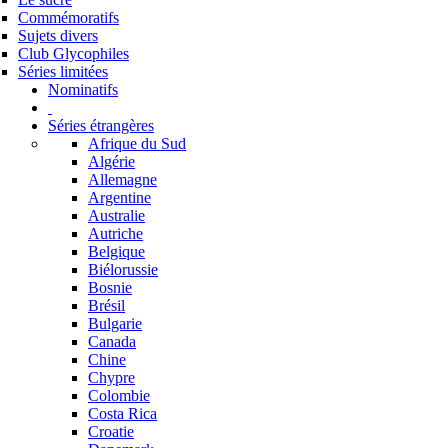
Commémoratifs
Sujets divers
Club Glycophiles
Séries limitées
Nominatifs
Séries étrangères
Afrique du Sud
Algérie
Allemagne
Argentine
Australie
Autriche
Belgique
Biélorussie
Bosnie
Brésil
Bulgarie
Canada
Chine
Chypre
Colombie
Costa Rica
Croatie