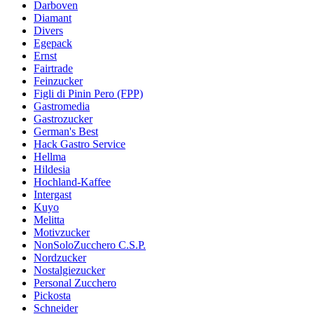
Darboven
Diamant
Divers
Egepack
Ernst
Fairtrade
Feinzucker
Figli di Pinin Pero (FPP)
Gastromedia
Gastrozucker
German's Best
Hack Gastro Service
Hellma
Hildesia
Hochland-Kaffee
Intergast
Kuyo
Melitta
Motivzucker
NonSoloZucchero C.S.P.
Nordzucker
Nostalgiezucker
Personal Zucchero
Pickosta
Schneider