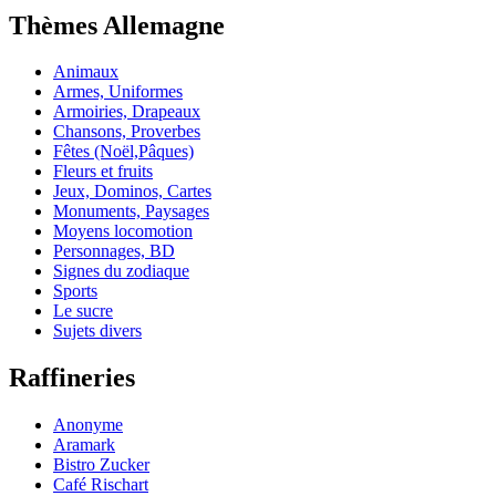
Thèmes Allemagne
Animaux
Armes, Uniformes
Armoiries, Drapeaux
Chansons, Proverbes
Fêtes (Noël,Pâques)
Fleurs et fruits
Jeux, Dominos, Cartes
Monuments, Paysages
Moyens locomotion
Personnages, BD
Signes du zodiaque
Sports
Le sucre
Sujets divers
Raffineries
Anonyme
Aramark
Bistro Zucker
Café Rischart