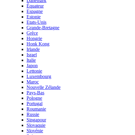
Danemark
Équateur
Espagne
Estonie
Etats-Unis
Grande-Bretagne
Grèce
Hongrie
Honk Kong
Irlande
Israel
Italie
Japon
Lettonie
Luxembourg
Maroc
Nouvelle Zélande
Pays-Bas
Pologne
Portugal
Roumanie
Russie
Singapour
Slovaquie
Slovénie