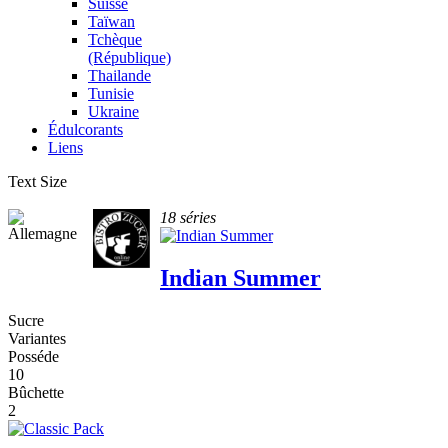
Suisse
Taïwan
Tchèque
(République)
Thailande
Tunisie
Ukraine
Édulcorants
Liens
Text Size
18 séries
Indian Summer
Sucre
Variantes
Posséde
10
Bûchette
2