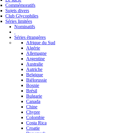
Commémoratifs
Sujets divers
Club Glycophiles
Séries limitées
Nominatifs
Séries étrangères
Afrique du Sud
Algérie
Allemagne
Argentine
Australie
Autriche
Belgique
Biélorussie
Bosnie
Brésil
Bulgarie
Canada
Chine
Chypre
Colombie
Costa Rica
Croatie