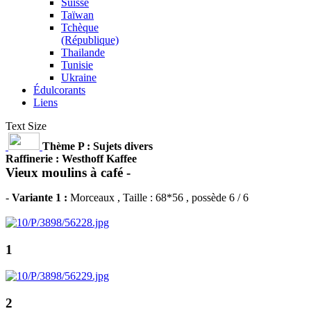
Suisse
Taïwan
Tchèque
(République)
Thailande
Tunisie
Ukraine
Édulcorants
Liens
Text Size
Thème P : Sujets divers
Raffinerie : Westhoff Kaffee
Vieux moulins à café -
-
Variante 1 :
Morceaux
, Taille : 68*56 , possède 6 / 6
1
2