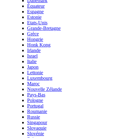
Danemark
Équateur
Espagne
Estonie
Etats-Unis
Grande-Bretagne
Grèce
Hongrie
Honk Kong
Irlande
Israel
Italie
Japon
Lettonie
Luxembourg
Maroc
Nouvelle Zélande
Pays-Bas
Pologne
Portugal
Roumanie
Russie
Singapour
Slovaquie
Slovénie