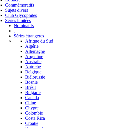
Commémoratifs
Sujets divers
Club Glycophiles
Séries limitées
Nominatifs
Séries étrangères
Afrique du Sud
Algérie
Allemagne
Argentine
Australie
Autriche
Belgique
Biélorussie
Bosnie
Brésil
Bulgarie
Canada
Chine
Chypre
Colombie
Costa Rica
Croatie