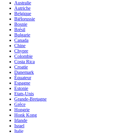
Australie
Autriche
Belgique
Biélorussie
Bosnie
Brésil
Bulgarie
Canada
Chine
Chypre
Colombie
Costa Rica
Croatie
Danemark
Équateur
Espagne
Estonie
Etats-Unis
Grande-Bretagne
Grèce
Hongrie
Honk Kong
Irlande
Israel
Italie