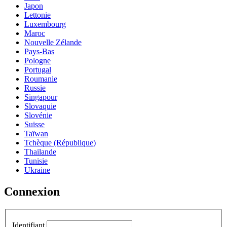
Japon
Lettonie
Luxembourg
Maroc
Nouvelle Zélande
Pays-Bas
Pologne
Portugal
Roumanie
Russie
Singapour
Slovaquie
Slovénie
Suisse
Taïwan
Tchèque (République)
Thailande
Tunisie
Ukraine
Connexion
Identifiant