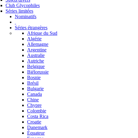
Club Glycophiles
Séries limitées
Nominatifs
Séries étrangères
Afrique du Sud
Algérie
Allemagne
Argentine
Australie
Autriche
Belgique
Biélorussie
Bosnie
Brésil
Bulgarie
Canada
Chine
Chypre
Colombie
Costa Rica
Croatie
Danemark
Équateur