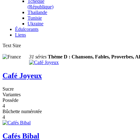
Tchèque
(République)
Thailande
Tunisie
Ukraine
Édulcorants
Liens
Text Size
31 séries
Thème D : Chansons, Fables, Proverbes, A
Café Joyeux
Sucre
Variantes
Posséde
4
Bûchette numérotée
4
Cafés Bibal