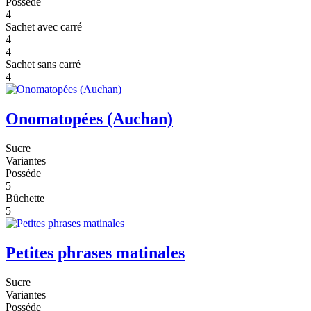
Posséde
4
Sachet avec carré
4
4
Sachet sans carré
4
Onomatopées (Auchan)
Sucre
Variantes
Posséde
5
Bûchette
5
Petites phrases matinales
Sucre
Variantes
Posséde