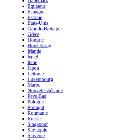
Danemark
Équateur
Espagne
Estonie
Etats-Unis
Grande-Bretagne
Grèce
Hongrie
Honk Kong
Irlande
Israel
Italie
Japon
Lettonie
Luxembourg
Maroc
Nouvelle Zélande
Pays-Bas
Pologne
Portugal
Roumanie
Russie
Singapour
Slovaquie
Slovénie