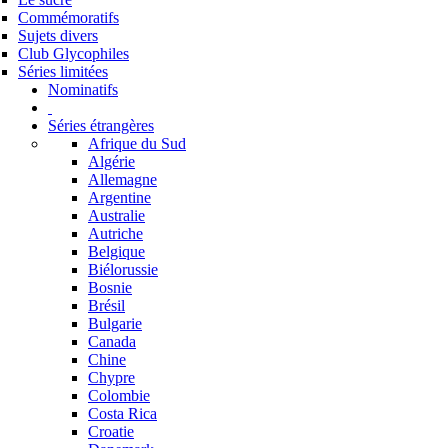
Commémoratifs
Sujets divers
Club Glycophiles
Séries limitées
Nominatifs
Séries étrangères
Afrique du Sud
Algérie
Allemagne
Argentine
Australie
Autriche
Belgique
Biélorussie
Bosnie
Brésil
Bulgarie
Canada
Chine
Chypre
Colombie
Costa Rica
Croatie