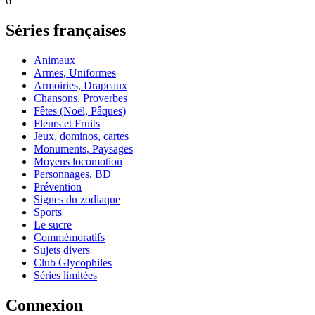
6
Séries françaises
Animaux
Armes, Uniformes
Armoiries, Drapeaux
Chansons, Proverbes
Fêtes (Noël, Pâques)
Fleurs et Fruits
Jeux, dominos, cartes
Monuments, Paysages
Moyens locomotion
Personnages, BD
Prévention
Signes du zodiaque
Sports
Le sucre
Commémoratifs
Sujets divers
Club Glycophiles
Séries limitées
Connexion