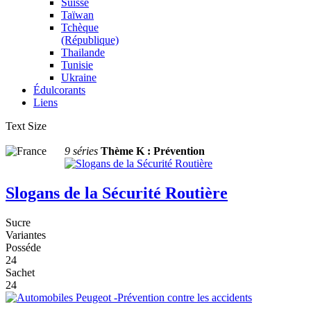
Suisse
Taïwan
Tchèque
(République)
Thailande
Tunisie
Ukraine
Édulcorants
Liens
Text Size
9 séries
Thème K : Prévention
Slogans de la Sécurité Routière
Sucre
Variantes
Posséde
24
Sachet
24